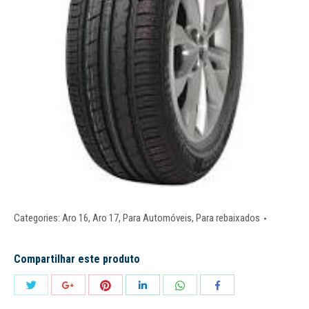
Categories:
Aro 16
,
Aro 17
,
Para Automóveis
,
Para rebaixados
Compartilhar este produto
Share
Share
Share
Share
Share
Share
with
with
with
with
with
with