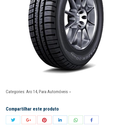
Categories:
Aro 14
,
Para Automóveis
Compartilhar este produto
Share
Share
Share
Share
Share
Share
with
with
with
with
with
with