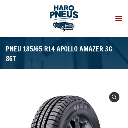
PNEU 185/65 R14 APOLLO AMAZER 3G
86T