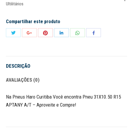
Ultilitários
Compartilhar este produto
Share
Share
Share
Share
Share
Share
with
with
with
with
with
with
Twitter
Pinterest
WhatsApp
Google+
LinkedIn
Facebook
DESCRIÇÃO
AVALIAÇÕES (0)
Na Pneus Haro Curitiba Você encontra Pneu 31X10.50 R15
APTANY A/T – Aproveite e Compre!