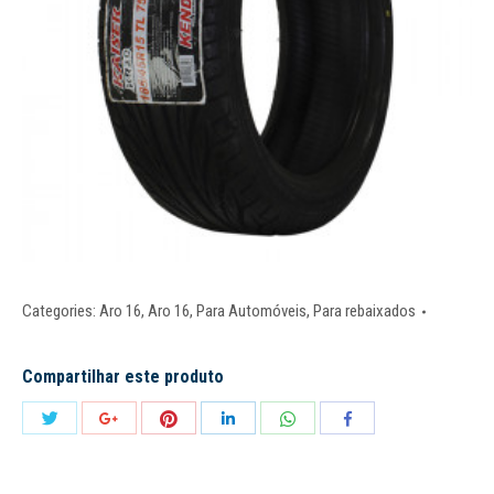
Categories:
Aro 16
,
Aro 16
,
Para Automóveis
,
Para rebaixados
Compartilhar este produto
Share
Share
Share
Share
Share
Share
with
with
with
with
with
with
Twitter
Pinterest
WhatsApp
Google+
LinkedIn
Facebook